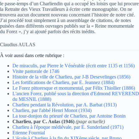
le passe-temps d’un Charliendin qui a occupé les loisirs que lui procure
la Retraite des Vieux Travailleurs à écrire cette monographie. On ne
trouvera aucun document nouveau concernant l’histoire de notre cité.
J’ai procédé tout simplement à un assemblage de citations, de notes
puisées dans différents ouvrages publiés sur la « Reine monumentale
du Forez », j’y ai ajouté parfois des récits inédits.
Claudius AULAS
À voir aussi dans cette rubrique :
De miraculis, par Pierre le Vénérable (écrit entre 1135 et 1156)
Visite pastorale de 1746
Histoire de la ville de Charlieu, par J-B Desevelinges (1856)
Les fortifications de Charlieu, par E. Jeannez (1884)
Le Forez pittoresque et monumental, par Félix Thiollier (1886)
L'ancien Forez, publié sous la direction d'Edmond REVEREND
du MESNIL (1888)
Charlieu pendant la Révolution, par A. Barbat (1913)
Charlieu, par l'abbé Henri Monot (1934)
La tour-donjon du prieuré de Charlieu, par Antoine Bonin
Charlieu, par C. Aulas (1946)
(page actuelle)
Charlieu à l'époque médiévale, par E. Sunderland (1971)
Etienne Fournial
L'école à Charlieu à la fin du XIXème siècle, par Bruno