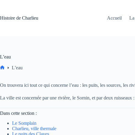
Passer
au
contenu
Histoire de Charlieu
Accueil
La 
L’eau
L’eau
Accueil
On trouvera ici tout ce qui concerne l’eau : les puits, les sources, les r
La ville est concernée par une rivière, le Sornin, et par deux ruisseaux :
Dans cette section :
Le Somplain
Charlieu, ville thermale
Le puits des Clayes