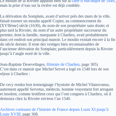
Le moulin de la Rivoire apparaît bien sur la
carte d’état-major de 1849
,
mais la prise d’eau sur la rivière est déjà comblée.
La dérivation du Somplain, avant d’arriver près des murs de la ville,
faisait tourner un moulin appelé Copier, au commencement du
[XVIIème] siècle (1630), du nom de son propriétaire sans doute; et
plus tard la Rivoire, du nom d’un autre propriétaire successeur du
premier, dont la famille, marquante à Charlieu, avait probablement
dans cet endroit son principal manoir. Le moulin existait encore à la fin
du siècle dernier. Il reste des vestiges bien reconnaissables de
l’ancienne dérivation du Somplain; particulièrement depuis la Rivoire
jusqu’à l’angle nord de la ville.
Jean-Baptiste Desevelinges,
Histoire de Charlieu
, page 305)
C’est dans ce manoir que Michel Servet a logé en 1540 lors de son
séjour à Charlieu :
De cecy rendra bon tesmoignage l’hystoire de Michel Vilanovanus,
autrement appellé Servetus, médecin, homme vrayement fort arrogant
et insolent, comme testifient ceux qui l’ont congneu à Charlieu, où il
demoura chez la Rivoire environ l’an 1540.
Archives curieuses de l’histoire de France depuis Louis XI jusqu’à
Louis XVIII,
page 308.