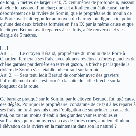
de long, 5 mètres de largeur et 0,75 centimètres de profondeur, laissant
à peine le passage d’un char; que cet affouillement était causé par le
débordement de la rivière de Sornin, que le propriétaire du moulin de
la Porte avait fait regonfler au moyen du barrage ou digue, à tel point
qu’une des deux brèches formées en l’an IX par la même cause et que
le citoyen Beraud avait réparées à ses frais, a été renversée et s’est
élargie de 5 mètres.
[…]
Art. 1. — Le citoyen Béraud, propriétaire du moulin de la Porte à
Charlieu, fermera à ses frais, avec piquets revêtus en fortes planches de
chêne garnies par derrière en terre et gazon, la brèche par laquelle la
rivière de Sornin s’est établie mi courant sur la route.
Art. 2. — Sera tenu ledit Beraud de combler avec des graviers
l’affouillement qui s »est formé à la suite de ladite brèche sur la
longueur de la route.
Ce barrage pratiqué sur le Sornin, par le citoyen Beraud, fut jugé cause
des dégâts. Pourquoi le propriétaire, condamné de ce fait à les réparer à
ses frais, ne fut-il pas mis dans l’obligation de supprimer la cause du
mal, ou tout au moins d’établir des grandes vannes mobiles et
suffisantes, qui manœuvrées en cas de fortes crues, auraient diminué
l’élévation de la rivière en la maintenant dans son lit naturel ?