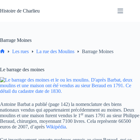
Passer
au
Histoire de Charlieu
contenu
Barrage Moines
Les rues
La rue des Moulins
Barrage Moines
Accueil
Le barrage des moines
Antoine Barbat a publié (page 142) la nomenclature des biens
nationaux vendus qui appartenaient précédemment au moines. Deux
er
moulins et une maison furent vendus le 1
mars 1791 au sieur Philippe
Beraud, chirurgien, moyennant 7100 livres. Cela reprèsente 66500
euros de 2007, d’après
Wikipédia
.
Cet investissement apporte quelques ennuis au sieur Beraud, qui se