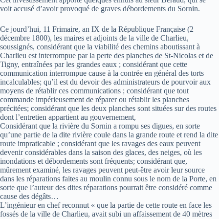
voit accusé d’avoir provoqué de graves débordements du Sornin.
Ce jourd’hui, 11 Frimaire, an IX de la République Française (2
décembre 1800), les maires et adjoints de la ville de Charlieu,
soussignés, considérant que la viabilité des chemins aboutissant à
Charlieu est interrompue par la perte des planches de St-Nicolas et de
Tigny, entraînées par les grandes eaux ; considérant que cette
communication interrompue cause à la contrée en général des torts
incalculables; qu’il est du devoir des administrateurs de pourvoir aux
moyens de rétablir ces communications ; considérant que tout
commande impérieusement de réparer ou rétablir les planches
précitées; considérant que les deux planches sont situées sur des routes
dont l’entretien appartient au gouvernement,
Considérant que la rivière du Sornin a rompu ses digues, en sorte
qu’une partie de la dite rivière coule dans la grande route et rend la dite
route impraticable ; considérant que les ravages des eaux peuvent
devenir considérables dans la saison des glaces, des neiges, où les
inondations et débordements sont fréquents; considérant que,
mûrement examiné, les ravages peuvent peut-être avoir leur source
dans les réparations faites au moulin connu sous le nom de la Porte, en
sorte que l’auteur des dites réparations pourrait être considéré comme
cause des dégâts…
L’ingénieur en chef reconnut « que la partie de cette route en face les
fossés de la ville de Charlieu, avait subi un affaissement de 40 mètres